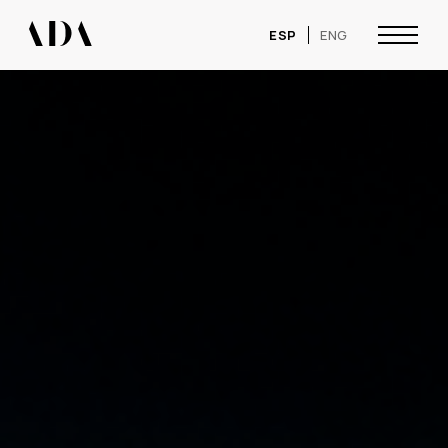
ESP
ENG